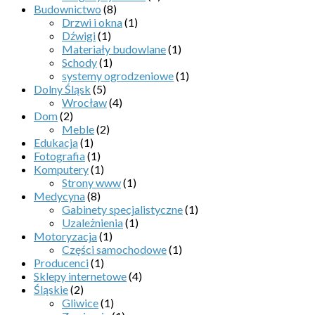
Budownictwo
(8)
Drzwi i okna
(1)
Dźwigi
(1)
Materiały budowlane
(1)
Schody
(1)
systemy ogrodzeniowe
(1)
Dolny Śląsk
(5)
Wrocław
(4)
Dom
(2)
Meble
(2)
Edukacja
(1)
Fotografia
(1)
Komputery
(1)
Strony www
(1)
Medycyna
(8)
Gabinety specjalistyczne
(1)
Uzależnienia
(1)
Motoryzacja
(1)
Części samochodowe
(1)
Producenci
(1)
Sklepy internetowe
(4)
Śląskie
(2)
Gliwice
(1)