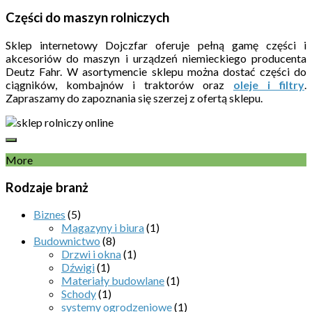
Części do maszyn rolniczych
Sklep internetowy Dojczfar oferuje pełną gamę części i
akcesoriów do maszyn i urządzeń niemieckiego producenta
Deutz Fahr. W asortymencie sklepu można dostać części do
ciągników, kombajnów i traktorów oraz
oleje i filtry
.
Zapraszamy do zapoznania się szerzej z ofertą sklepu.
More
Rodzaje branż
Biznes
(5)
Magazyny i biura
(1)
Budownictwo
(8)
Drzwi i okna
(1)
Dźwigi
(1)
Materiały budowlane
(1)
Schody
(1)
systemy ogrodzeniowe
(1)