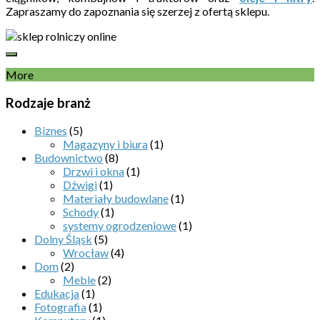
Zapraszamy do zapoznania się szerzej z ofertą sklepu.
More
Rodzaje branż
Biznes
(5)
Magazyny i biura
(1)
Budownictwo
(8)
Drzwi i okna
(1)
Dźwigi
(1)
Materiały budowlane
(1)
Schody
(1)
systemy ogrodzeniowe
(1)
Dolny Śląsk
(5)
Wrocław
(4)
Dom
(2)
Meble
(2)
Edukacja
(1)
Fotografia
(1)