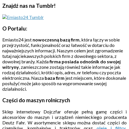
Znajdź nas na Tumblr!
O Portalu:
Emiasto24 jest
nowoczesną bazą firm
, która łączy w sobie
przejrzystość, funkcjonalność oraz łatwość w dotarciu do
najważniejszych informacji. Naszym celem jest zgromadzenie
tutaj najciekawszych polskich firm z dowolnego sektora, z
dowolnej branży. Każda
firma posiada odnośnik do swojej
witryny
, zamieszczone zostają również takie informacje jak
rodzaj działalności, krótki opis, adres, nr telefonu czy poczta
elektroniczna. Nasza
baza firm
jest miejscem, które doskonale
posłużyć może jako sposób na wypromowanie swojej
działalności.
Części do maszyn rolniczych
Sklep internetowy Dojczfar oferuje pełną gamę części i
akcesoriów do maszyn i urządzeń niemieckiego producenta
Deutz Fahr. W asortymencie sklepu można dostać części do
ciągników, kombajnów i traktorów oraz
oleje i filtry
.