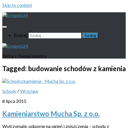
Skip to content
Szukaj:
Firmy z Twojej okolicy
Tagged:
budowanie schodów z kamienia
Schody
/
Wrocław
8 lipca 2015
Kamieniarstwo Mucha Sp. z o.o.
Wytrzymałe, odporne na ogień i zniszczenia – schody z