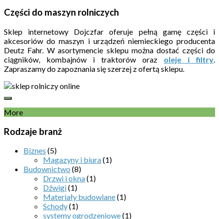
Części do maszyn rolniczych
Sklep internetowy Dojczfar oferuje pełną gamę części i
akcesoriów do maszyn i urządzeń niemieckiego producenta
Deutz Fahr. W asortymencie sklepu można dostać części do
ciągników, kombajnów i traktorów oraz
oleje i filtry
.
Zapraszamy do zapoznania się szerzej z ofertą sklepu.
More
Rodzaje branż
Biznes
(5)
Magazyny i biura
(1)
Budownictwo
(8)
Drzwi i okna
(1)
Dźwigi
(1)
Materiały budowlane
(1)
Schody
(1)
systemy ogrodzeniowe
(1)