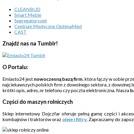
CLEANBUD
Smart Meble
Segregatory.net
Centrum Medyczne OptimaMed
CAST
Znajdź nas na Tumblr!
O Portalu:
Emiasto24 jest
nowoczesną bazą firm
, która łączy w sobie pr
najciekawszych polskich firm z dowolnego sektora, z dowolnej 
krótki opis, adres, nr telefonu czy poczta elektroniczna. Nasza
b
Części do maszyn rolniczych
Sklep internetowy Dojczfar oferuje pełną gamę części i akc
kombajnów i traktorów oraz
oleje i filtry
. Zapraszamy do zapozna