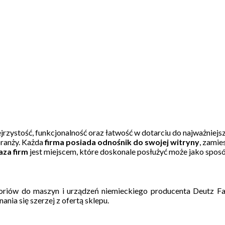
zejrzystość, funkcjonalność oraz łatwość w dotarciu do najważniej
branży. Każda
firma posiada odnośnik do swojej witryny
, zamie
aza firm
jest miejscem, które doskonale posłużyć może jako spos
esoriów do maszyn i urządzeń niemieckiego producenta Deutz Fa
nia się szerzej z ofertą sklepu.