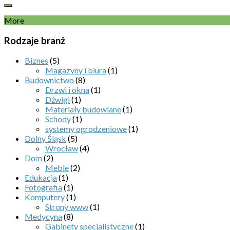
More
Rodzaje branż
Biznes
(5)
Magazyny i biura
(1)
Budownictwo
(8)
Drzwi i okna
(1)
Dźwigi
(1)
Materiały budowlane
(1)
Schody
(1)
systemy ogrodzeniowe
(1)
Dolny Śląsk
(5)
Wrocław
(4)
Dom
(2)
Meble
(2)
Edukacja
(1)
Fotografia
(1)
Komputery
(1)
Strony www
(1)
Medycyna
(8)
Gabinety specjalistyczne
(1)