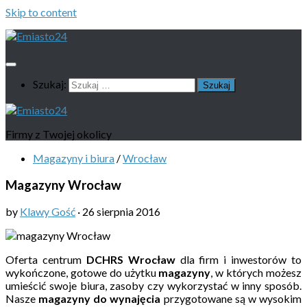
Skip to content
Szukaj:
Firmy z Twojej okolicy
Magazyny i biura
/
Wrocław
Magazyny Wrocław
by
Klawy Gość
·
26 sierpnia 2016
Oferta centrum
DCHRS Wrocław
dla firm i inwestorów to
wykończone, gotowe do użytku
magazyny
, w których możesz
umieścić swoje biura, zasoby czy wykorzystać w inny sposób.
Nasze
magazyny do wynajęcia
przygotowane są w wysokim