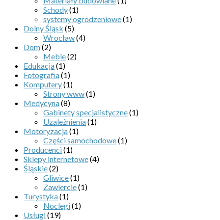
Materiały budowlane
(1)
Schody
(1)
systemy ogrodzeniowe
(1)
Dolny Śląsk
(5)
Wrocław
(4)
Dom
(2)
Meble
(2)
Edukacja
(1)
Fotografia
(1)
Komputery
(1)
Strony www
(1)
Medycyna
(8)
Gabinety specjalistyczne
(1)
Uzależnienia
(1)
Motoryzacja
(1)
Części samochodowe
(1)
Producenci
(1)
Sklepy internetowe
(4)
Śląskie
(2)
Gliwice
(1)
Zawiercie
(1)
Turystyka
(1)
Noclegi
(1)
Usługi
(19)