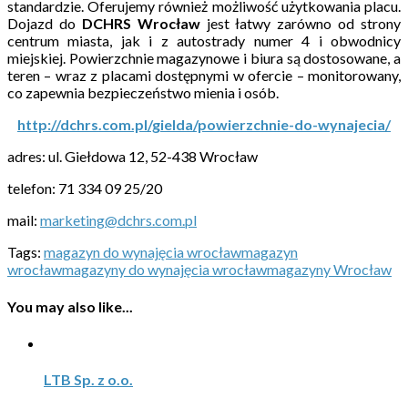
standardzie. Oferujemy również możliwość użytkowania placu.
Dojazd do
DCHRS Wrocław
jest łatwy zarówno od strony
centrum miasta, jak i z autostrady numer 4 i obwodnicy
miejskiej. Powierzchnie magazynowe i biura są dostosowane, a
teren – wraz z placami dostępnymi w ofercie – monitorowany,
co zapewnia bezpieczeństwo mienia i osób.
http://dchrs.com.pl/gielda/powierzchnie-do-wynajecia/
adres: ul. Giełdowa 12, 52-438 Wrocław
telefon: 71 334 09 25/20
mail:
marketing@dchrs.com.pl
Tags:
magazyn do wynajęcia wrocław
magazyn
wrocław
magazyny do wynajęcia wrocław
magazyny Wrocław
You may also like...
LTB Sp. z o.o.