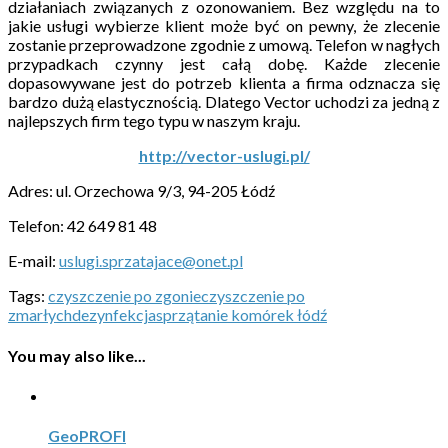
działaniach związanych z ozonowaniem. Bez względu na to
jakie usługi wybierze klient może być on pewny, że zlecenie
zostanie przeprowadzone zgodnie z umową. Telefon w nagłych
przypadkach czynny jest całą dobę. Każde zlecenie
dopasowywane jest do potrzeb klienta a firma odznacza się
bardzo dużą elastycznością. Dlatego Vector uchodzi za jedną z
najlepszych firm tego typu w naszym kraju.
http://vector-uslugi.pl/
Adres: ul. Orzechowa 9/3, 94-205 Łódź
Telefon: 42 649 81 48
E-mail:
uslugi.sprzatajace@onet.pl
Tags:
czyszczenie po zgonie
czyszczenie po
zmarłych
dezynfekcja
sprzątanie komórek łódź
You may also like...
GeoPROFI