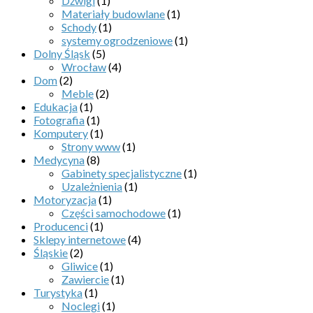
Dźwigi
(1)
Materiały budowlane
(1)
Schody
(1)
systemy ogrodzeniowe
(1)
Dolny Śląsk
(5)
Wrocław
(4)
Dom
(2)
Meble
(2)
Edukacja
(1)
Fotografia
(1)
Komputery
(1)
Strony www
(1)
Medycyna
(8)
Gabinety specjalistyczne
(1)
Uzależnienia
(1)
Motoryzacja
(1)
Części samochodowe
(1)
Producenci
(1)
Sklepy internetowe
(4)
Śląskie
(2)
Gliwice
(1)
Zawiercie
(1)
Turystyka
(1)
Noclegi
(1)