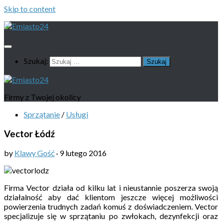
Skip to content
Szukaj:
Firmy z Twojej okolicy
Sprzątanie
/
Usługi
Vector Łódź
by
Klawy Gość
·
9 lutego 2016
Firma Vector działa od kilku lat i nieustannie poszerza swoją
działalność aby dać klientom jeszcze więcej możliwości
powierzenia trudnych zadań komuś z doświadczeniem. Vector
specjalizuje się w sprzątaniu po zwłokach, dezynfekcji oraz