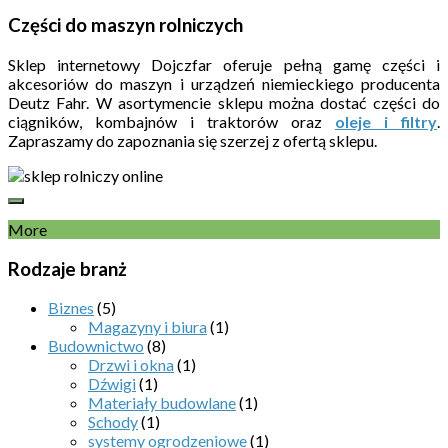
Części do maszyn rolniczych
Sklep internetowy Dojczfar oferuje pełną gamę części i
akcesoriów do maszyn i urządzeń niemieckiego producenta
Deutz Fahr. W asortymencie sklepu można dostać części do
ciągników, kombajnów i traktorów oraz
oleje i filtry
.
Zapraszamy do zapoznania się szerzej z ofertą sklepu.
More
Rodzaje branż
Biznes
(5)
Magazyny i biura
(1)
Budownictwo
(8)
Drzwi i okna
(1)
Dźwigi
(1)
Materiały budowlane
(1)
Schody
(1)
systemy ogrodzeniowe
(1)