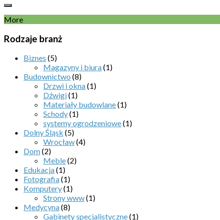
More
Rodzaje branż
Biznes
(5)
Magazyny i biura
(1)
Budownictwo
(8)
Drzwi i okna
(1)
Dźwigi
(1)
Materiały budowlane
(1)
Schody
(1)
systemy ogrodzeniowe
(1)
Dolny Śląsk
(5)
Wrocław
(4)
Dom
(2)
Meble
(2)
Edukacja
(1)
Fotografia
(1)
Komputery
(1)
Strony www
(1)
Medycyna
(8)
Gabinety specjalistyczne
(1)