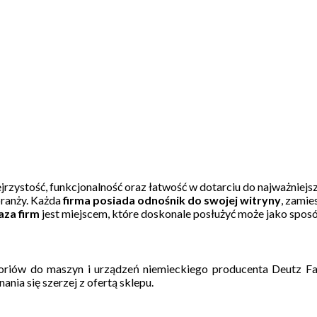
zejrzystość, funkcjonalność oraz łatwość w dotarciu do najważniej
branży. Każda
firma posiada odnośnik do swojej witryny
, zamie
aza firm
jest miejscem, które doskonale posłużyć może jako spos
esoriów do maszyn i urządzeń niemieckiego producenta Deutz Fa
nia się szerzej z ofertą sklepu.