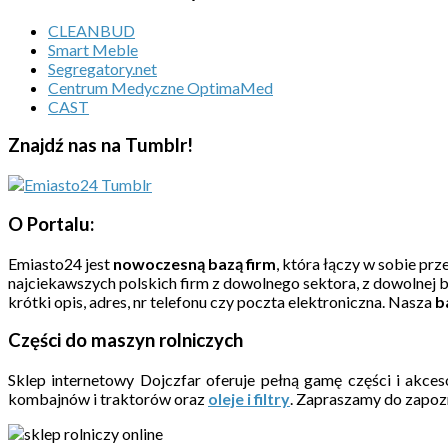
CLEANBUD
Smart Meble
Segregatory.net
Centrum Medyczne OptimaMed
CAST
Znajdź nas na Tumblr!
O Portalu:
Emiasto24 jest
nowoczesną bazą firm
, która łączy w sobie pr
najciekawszych polskich firm z dowolnego sektora, z dowolnej 
krótki opis, adres, nr telefonu czy poczta elektroniczna. Nasza
b
Części do maszyn rolniczych
Sklep internetowy Dojczfar oferuje pełną gamę części i akc
kombajnów i traktorów oraz
oleje i filtry
. Zapraszamy do zapozna