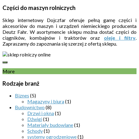
Części do maszyn rolniczych
Sklep internetowy Dojczfar oferuje pełną gamę części i
akcesoriów do maszyn i urządzeń niemieckiego producenta
Deutz Fahr. W asortymencie sklepu można dostać części do
ciągników, kombajnów i traktorów oraz
oleje i filtry
.
Zapraszamy do zapoznania się szerzej z ofertą sklepu.
More
Rodzaje branż
Biznes
(5)
Magazyny i biura
(1)
Budownictwo
(8)
Drzwi i okna
(1)
Dźwigi
(1)
Materiały budowlane
(1)
Schody
(1)
systemy ogrodzeniowe
(1)