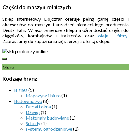
Części do maszyn rolniczych
Sklep internetowy Dojczfar oferuje pełną gamę części i
akcesoriów do maszyn i urządzeń niemieckiego producenta
Deutz Fahr. W asortymencie sklepu można dostać części do
ciągników, kombajnów i traktorów oraz
oleje i filtry
.
Zapraszamy do zapoznania się szerzej z ofertą sklepu.
More
Rodzaje branż
Biznes
(5)
Magazyny i biura
(1)
Budownictwo
(8)
Drzwi i okna
(1)
Dźwigi
(1)
Materiały budowlane
(1)
Schody
(1)
systemy ogrodzeniowe
(1)