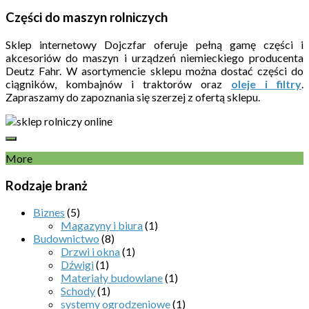
Części do maszyn rolniczych
Sklep internetowy Dojczfar oferuje pełną gamę części i
akcesoriów do maszyn i urządzeń niemieckiego producenta
Deutz Fahr. W asortymencie sklepu można dostać części do
ciągników, kombajnów i traktorów oraz
oleje i filtry
.
Zapraszamy do zapoznania się szerzej z ofertą sklepu.
More
Rodzaje branż
Biznes
(5)
Magazyny i biura
(1)
Budownictwo
(8)
Drzwi i okna
(1)
Dźwigi
(1)
Materiały budowlane
(1)
Schody
(1)
systemy ogrodzeniowe
(1)